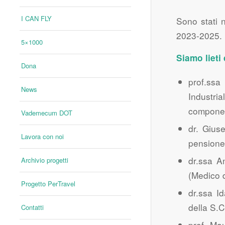
I CAN FLY
Sono stati 
2023-2025.
5×1000
Siamo lieti
Dona
prof.ssa
News
Industri
componen
Vademecum DOT
dr. Gius
Lavora con noi
pensione
dr.ssa A
Archivio progetti
(Medico d
Progetto PerTravel
dr.ssa I
della S.
Contatti
prof. Mau