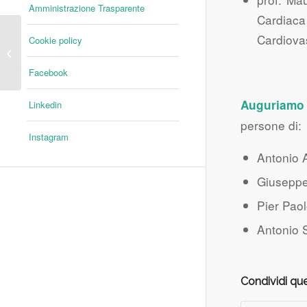
Amministrazione Trasparente
Cardiaca 
Mercoledì 27
Cardiovas
Cookie policy
settembre: la tappa del
VIAGGIO CON GLI
Facebook
OCCHI DI CHIARA alla
Banca...
Auguriamo 
Linkedin
persone di:
Instagram
Antonio 
Giuseppe
Pier Pao
Antonio 
Condividi que