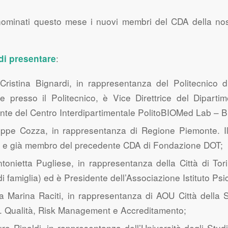
nominati questo mese i nuovi membri del CDA della nost
:
 di presentare
 Cristina Bignardi, in rappresentanza del Politecnico d
ale presso il Politecnico, è Vice Direttrice del Dipar
te del Centro Interdipartimentale PolitoBIOMed Lab – B
eppe Cozza, in rappresentanza di Regione Piemonte. Il
 e già membro del precedente CDA di Fondazione DOT;
ntonietta Pugliese, in rappresentanza della Città di T
i famiglia) ed è Presidente dell’Associazione Istituto Psi
da Marina Raciti, in rappresentanza di AOU Città della S
C. Qualità, Risk Management e Accreditamento;
ro Rinaldi, in rappresentanza dell’Università degli Studi 