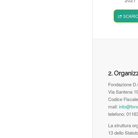
2021
SCARI
2. Organizz
Fondazione D.O
Via Santena 19
Codice Fiscal
mail:
info@fond
telefono: 011
La struttura or
13 dello Statut