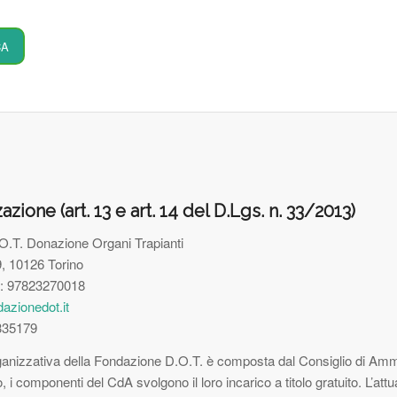
CA
azione (art. 13 e art. 14 del D.Lgs. n. 33/2013)
.T. Donazione Organi Trapianti
, 10126 Torino
e: 97823270018
azionedot.it
6335179
ganizzativa della Fondazione D.O.T. è composta dal Consiglio di Ammini
o, i componenti del CdA svolgono il loro incarico a titolo gratuito. L’att