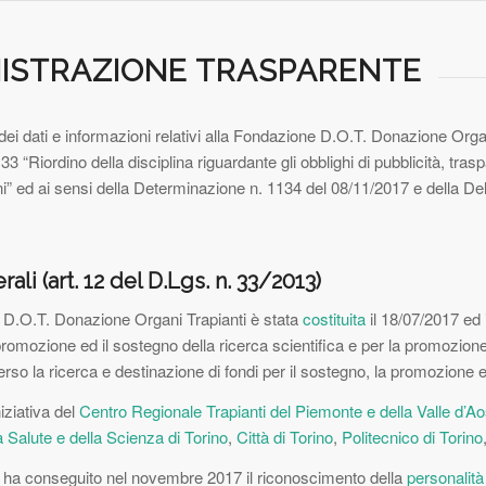
ISTRAZIONE TRASPARENTE
ei dati e informazioni relativi alla Fondazione D.O.T. Donazione Organ
3 “Riordino della disciplina riguardante gli obblighi di pubblicità, tras
i” ed ai sensi della Determinazione n. 1134 del 08/11/2017 e della De
erali (art. 12 del D.Lgs. n. 33/2013)
D.O.T. Donazione Organi Trapianti è stata
costituita
il 18/07/2017 ed i
promozione ed il sostegno della ricerca scientifica e per la promozione 
verso la ricerca e destinazione di fondi per il sostegno, la promozione 
iziativa del
Centro Regionale Trapianti del Piemonte e della Valle d’A
 Salute e della Scienza di Torino
,
Città di Torino
,
Politecnico di Torino
ha conseguito nel novembre 2017 il riconoscimento della
personalità